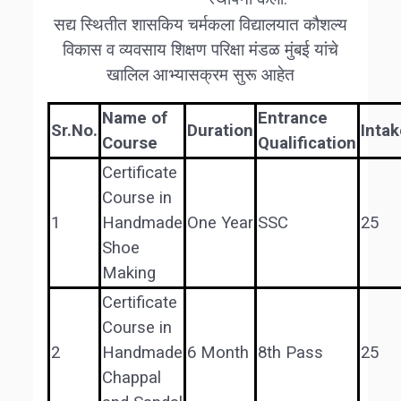
सद्य स्थितीत शासकिय चर्मकला विद्यालयात कौशल्य
विकास व व्यवसाय शिक्षण परिक्षा मंडळ मुंबई यांचे
खालिल ‍आभ्यासक्रम सुरू आहेत
Name of
Entrance
Sr.No.
Duration
Inta
Course
Qualification
Certificate
Course in
1
Handmade
One Year
SSC
25
Shoe
Making
Certificate
Course in
2
Handmade
6 Month
8th Pass
25
Chappal