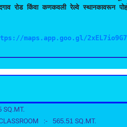
ल नांदगाव रोड किंवा कणकवली रेल्वे स्थानकावरून पोह
ttps://maps.app.goo.gl/2xEL7io9G
5
SQ.MT.
 & CLASSROOM :-
565.51
SQ.MT.