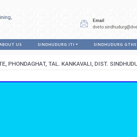
ining,
Email
dveto.sindhudurg@dvet
ABOUT US
SINDHUDURG ITI
SINDHUDURG GTHS
TE, PHONDAGHAT, TAL. KANKAVALI, DIST. SINDHUD