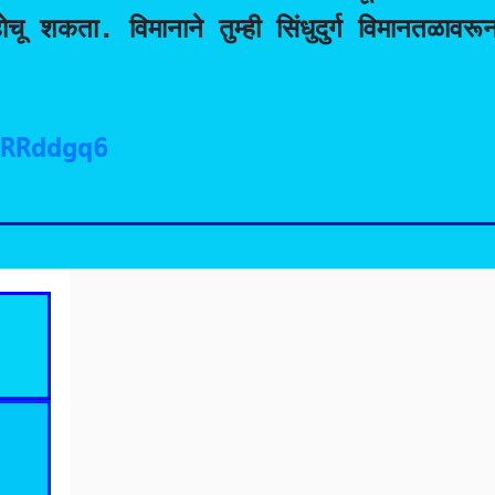
ोचू शकता. विमानाने तुम्ही सिंधुदुर्ग विमानतळावरून
7RRddgq6