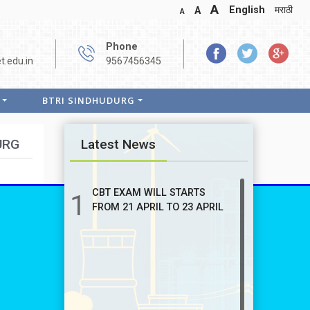
A
English
मराठी
A
A
Phone
.edu.in
9567456345
BTRI SINDHUDURG
URG
Latest News
CBT EXAM WILL STARTS
1
FROM 21 APRIL TO 23 APRIL