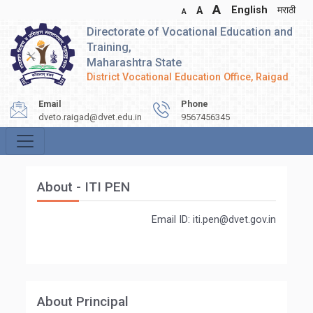
A
English
मराठी
A
A
Directorate of Vocational Education and
Training,
Maharashtra State
District Vocational Education Office, Raigad
Email
Phone
dveto.raigad@dvet.edu.in
9567456345
About - ITI PEN
Email ID: iti.pen@dvet.gov.in
About Principal